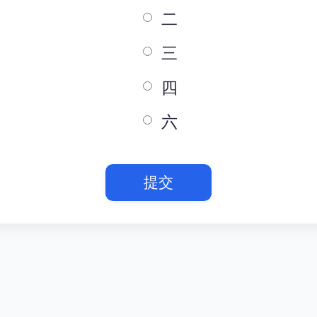
二
三
四
六
提交